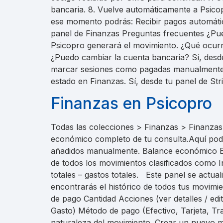
bancaria. 8. Vuelve automáticamente a Psico
ese momento podrás: Recibir pagos automátic
panel de Finanzas Preguntas frecuentes ¿P
Psicopro generará el movimiento. ¿Qué ocurre
¿Puedo cambiar la cuenta bancaria? Sí, desde
marcar sesiones como pagadas manualmente y
estado en Finanzas. Sí, desde tu panel de Str
Finanzas en Psicopro
Todas las colecciones > Finanzas > Finanzas
económico completo de tu consulta.Aquí podr
añadidos manualmente. Balance económico En
de todos los movimientos clasificados como 
totales – gastos totales. Este panel se actua
encontrarás el histórico de todos tus movim
de pago Cantidad Acciones (ver detalles / edi
Gasto) Método de pago (Efectivo, Tarjeta, Tra
naturaleza del movimiento. Crear un nuevo m