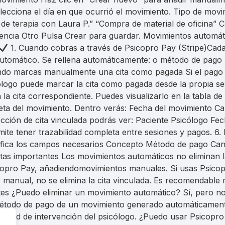
lecciona el día en que ocurrió el movimiento. Tipo de mov
de terapia con Laura P.” “Compra de material de oficina” 
erencia Otro Pulsa Crear para guardar. Movimientos automá
1. Cuando cobras a través de Psicopro Pay (Stripe)Cad
tomático. Se rellena automáticamente: o método de pago (T
do marcas manualmente una cita como pagada Si el pago s
icólogo puede marcar la cita como pagada desde la propia 
la cita correspondiente. Puedes visualizarlo en la tabla d
pleta del movimiento. Dentro verás: Fecha del movimiento 
sección de cita vinculada podrás ver: Paciente Psicólogo F
rmite tener trazabilidad completa entre sesiones y pagos. 6
odifica los campos necesarios Concepto Método de pago Can
s importantes Los movimientos automáticos no eliminan la 
icopro Pay, añadiendomovimientos manuales. Si usas Psicopr
 manual, no se elimina la cita vinculada. Es recomendable
s ¿Puedo eliminar un movimiento automático? Sí, pero no el
todo de pago de un movimiento generado automáticamente?
esidad de intervención del psicólogo. ¿Puedo usar Psicopr