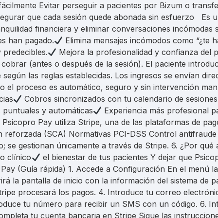
fácilmente Evitar perseguir a pacientes por Bizum o transf
 Asegurar que cada sesión quede abonada sin esfuerzo Es 
anquilidad financiera y eliminar conversaciones incómodas 
tes han pagado.
Elimina mensajes incómodos como “¿te h
 predecibles.
Mejora la profesionalidad y confianza del p
obrar (antes o después de la sesión). El paciente introdu
egún las reglas establecidas. Los ingresos se envían direc
 el proceso es automático, seguro y sin intervención manu
cias
Cobros sincronizados con tu calendario de sesiones
 puntuales y automáticas
Experiencia más profesional pa
ad Psicopro Pay utiliza Stripe, una de las plataformas de p
n reforzada (SCA) Normativas PCI-DSS Control antifraude 
 se gestionan únicamente a través de Stripe. 6. ¿Por qué a
 clínico
el bienestar de tus pacientes Y dejar que Psic
Pay (Guía rápida) 1. Accede a Configuración En el menú la
á la pantalla de inicio con la información del sistema de 
ipe procesará los pagos. 4. Introduce tu correo electrónic
ntroduce tu número para recibir un SMS con un código. 6. Int
mpleta tu cuenta bancaria en Stripe Sigue las instruccione