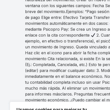
ventana con los siguientes campos: Fecha Se
breve del movimiento.Ejemplos: “Pago sesión 
de pago Elige entre: Efectivo Tarjeta Transf
movimientos automáticamente en dos casos:
mediante Psicopro Pay: Se crea un Ingreso au
enlace con la cita correspondiente
2. Cuan
ejemplo, en efectivo o transferencia), el ps
un movimiento de Ingreso. Queda vinculado a 
Haz clic en el icono para abrir la ficha com
movimiento Cita relacionada, si existe En la 
(Ej.: Completada, Cancelada, etc.) Esto te pe
(editar) para modificar cualquier dato: 3. M
inmediatamente en el balance económico. Nota
tu contabilidad completa incluso sin usar Ps
mucho más rápida. Al eliminar un movimiento
para informes másclaros. Preguntas frecuente
movimiento económico. ¿Puedo cambiar el mé
de Psicopro Pay aparecen solos? Sí, sin nec
Usamos cookies para mejorar tu