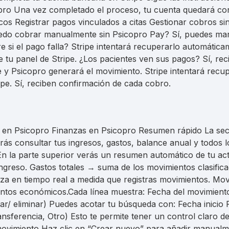
pro Una vez completado el proceso, tu cuenta quedará con
os Registrar pagos vinculados a citas Gestionar cobros si
uedo cobrar manualmente sin Psicopro Pay? Sí, puedes m
 si el pago falla? Stripe intentará recuperarlo automática
 tu panel de Stripe. ¿Los pacientes ven sus pagos? Sí, re
 Psicopro generará el movimiento. Stripe intentará recup
ipe. Sí, reciben confirmación de cada cobro.
 en Psicopro Finanzas en Psicopro Resumen rápido La secci
ás consultar tus ingresos, gastos, balance anual y todos
 la parte superior verás un resumen automático de tu act
Ingreso. Gastos totales → suma de los movimientos clasifi
liza en tiempo real a medida que registras movimientos. Mo
ientos económicos.Cada línea muestra: Fecha del movimient
tar/ eliminar) Puedes acotar tu búsqueda con: Fecha inicio
nsferencia, Otro) Esto te permite tener un control claro d
ovimiento Haz clic en “Crear nuevo” para añadir manualme