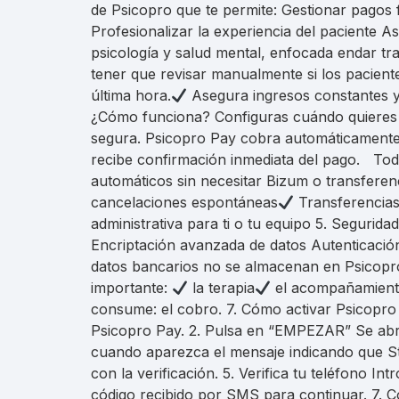
de Psicopro que te permite: Gestionar pagos 
Profesionalizar la experiencia del paciente
psicología y salud mental, enfocada endar tr
tener que revisar manualmente si los pacien
última hora.
Asegura ingresos constantes y
¿Cómo funciona? Configuras cuándo quieres c
segura. Psicopro Pay cobra automáticamente s
recibe confirmación inmediata del pago. Todo
automáticos sin necesitar Bizum o transferen
cancelaciones espontáneas
Transferencias
administrativa para ti o tu equipo 5. Segurid
Encriptación avanzada de datos Autenticació
datos bancarios no se almacenan en Psicopro;
importante:
la terapia
el acompañamiento
consume: el cobro. 7. Cómo activar Psicopro 
Psicopro Pay. 2. Pulsa en “EMPEZAR” Se abrir
cuando aparezca el mensaje indicando que Str
con la verificación. 5. Verifica tu teléfono I
código recibido por SMS para continuar. 7. Co