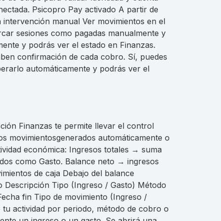
ectada. Psicopro Pay activado A partir de
n intervención manual Ver movimientos en el
arcar sesiones como pagadas manualmente y
mente y podrás ver el estado en Finanzas.
ciben confirmación de cada cobro. Sí, puedes
erarlo automáticamente y podrás ver el
ón Finanzas te permite llevar el control
 los movimientosgenerados automáticamente o
ividad económica: Ingresos totales → suma
cados como Gasto. Balance neto → ingresos
vimientos de caja Debajo del balance
o Descripción Tipo (Ingreso / Gasto) Método
 Fecha fin Tipo de movimiento (Ingreso /
e tu actividad por periodo, método de cobro o
nte un ingreso o un gasto. Se abrirá una