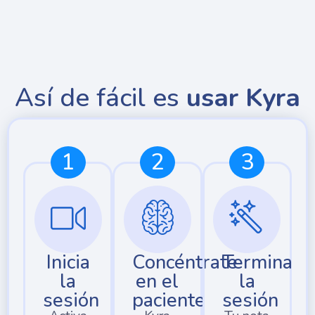
Así de fácil es
usar Kyra
1
2
3
Inicia
Concéntrate
Termina
la
en el
la
sesión
paciente
sesión