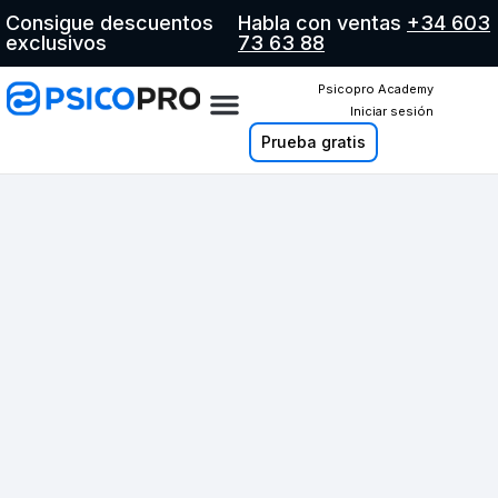
Consigue descuentos
Habla con ventas
+34 603
exclusivos
73 63 88
Psicopro Academy
Iniciar sesión
Prueba gratis