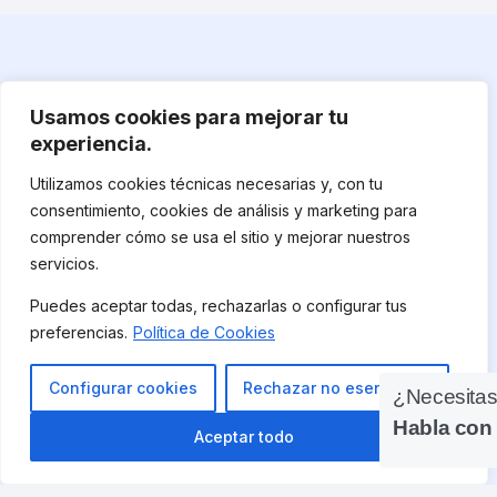
Pruébala en tu
próxima
Usamos cookies para mejorar tu
sesión
experiencia.
La mejor forma de entender Kyra
Utilizamos cookies técnicas necesarias y, con tu
es usarla una vez.
consentimiento, cookies de análisis y marketing para
comprender cómo se usa el sitio y mejorar nuestros
servicios.
Tú decides
Tú tienes la
Puedes aceptar todas, rechazarlas o configurar tus
qué se
nota final
preferencias.
Política de Cookies
guarda
Kyra trabaja
Configurar cookies
Rechazar no esenciales
¿Necesita
Notas
para ti
Habla con
Aceptar todo
claras y