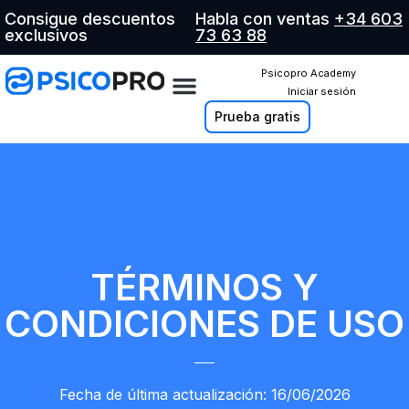
Consigue descuentos
Habla con ventas
+34 603
exclusivos
73 63 88
Psicopro Academy
Iniciar sesión
Prueba gratis
TÉRMINOS Y
CONDICIONES DE USO
Fecha de última actualización: 16/06/2026