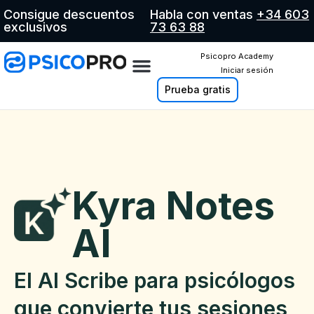
Consigue descuentos
Habla con ventas
+34 603
exclusivos
73 63 88
Psicopro Academy
Iniciar sesión
Prueba gratis
Kyra Notes
AI
El AI Scribe para psicólogos
que convierte tus sesiones