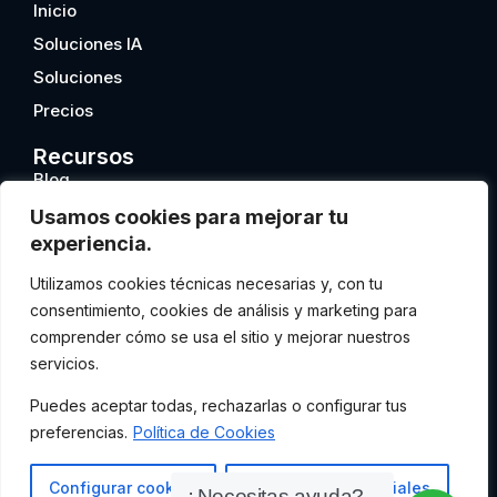
Inicio
Soluciones IA
Soluciones
Precios
Recursos
Blog
Psicopro Academy
Usamos cookies para mejorar tu
experiencia.
FAQS
Utilizamos cookies técnicas necesarias y, con tu
Información
consentimiento, cookies de análisis y marketing para
Política de privacidad
comprender cómo se usa el sitio y mejorar nuestros
Términos y condiciones
servicios.
Política de cookies
Puedes aceptar todas, rechazarlas o configurar tus
Contacto
preferencias.
Política de Cookies
+34 603 736 388
info@psicoprohealth.com
Configurar cookies
Rechazar no esenciales
¿Necesitas ayuda?