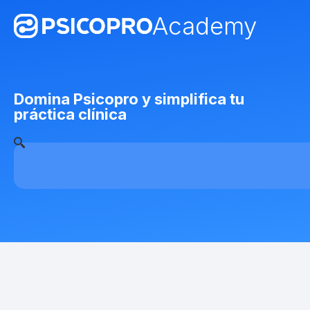
Academy
Domina Psicopro y simplifica tu
práctica clínica