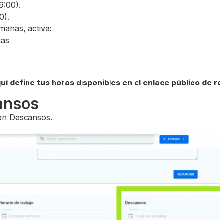
09:00).
0).
emanas, activa:
nas
uí define tus horas disponibles en el enlace público de 
ansos
ión Descansos.