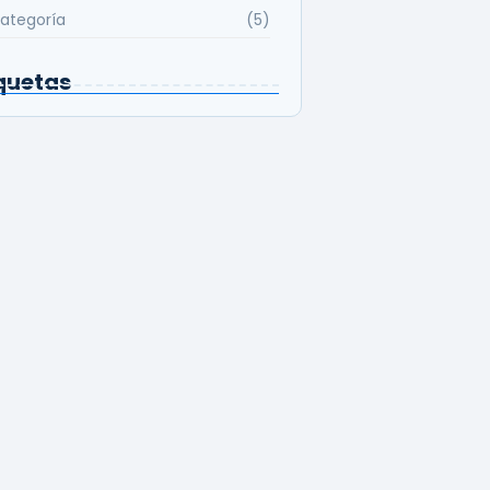
categoría
(5)
quetas