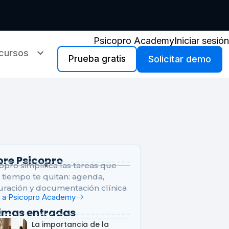
Psicopro Academy
Iniciar sesión
cursos
Prueba gratis
Solicitar demo
bre Psicopro
opro simplifica las tareas que
tiempo te quitan: agenda,
uración y documentación clínica
r a Psicopro Academy
timas entradas
La importancia de la