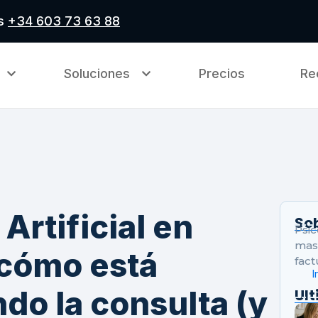
as
+34 603 73 63 88
Soluciones
Precios
Re
 Artificial en
So
Psic
mas 
 cómo está
fact
I
do la consulta (y
Ul