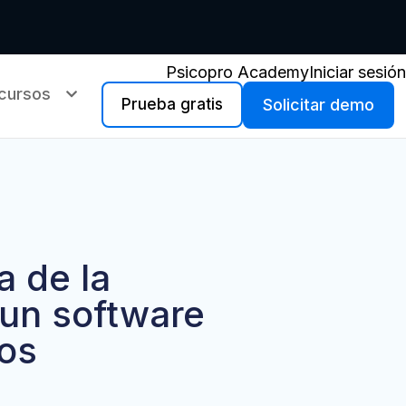
Psicopro Academy
Iniciar sesión
cursos
Prueba gratis
Solicitar demo
a de la
 un software
gos