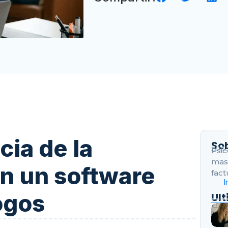
cia de la
So
Psic
mas 
n un software
fact
I
ogos
Ul