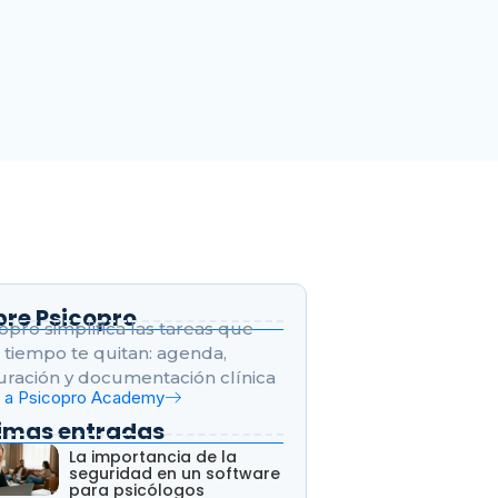
bre Psicopro
opro simplifica las tareas que
tiempo te quitan: agenda,
uración y documentación clínica
r a Psicopro Academy
timas entradas
La importancia de la
seguridad en un software
para psicólogos