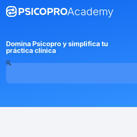
Academy
Domina Psicopro y simplifica tu
práctica clínica